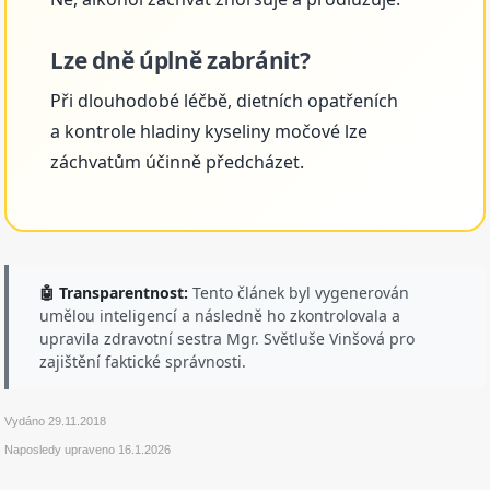
Lze dně úplně zabránit?
Při dlouhodobé léčbě, dietních opatřeních
a kontrole hladiny kyseliny močové lze
záchvatům účinně předcházet.
🤖 Transparentnost:
Tento článek byl vygenerován
umělou inteligencí a následně ho zkontrolovala a
upravila zdravotní sestra Mgr. Světluše Vinšová pro
zajištění faktické správnosti.
Vydáno
29.11.2018
Naposledy upraveno
16.1.2026