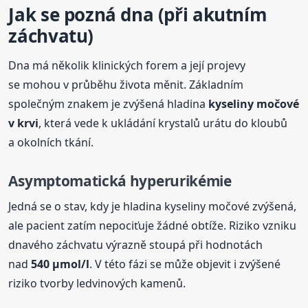
Jak se pozná dna (při akutním
záchvatu)
Dna má několik klinických forem a její projevy
se mohou v průběhu života měnit. Základním
společným znakem je zvýšená hladina
kyseliny močové
v krvi
, která vede k ukládání krystalů urátu do kloubů
a okolních tkání.
Asymptomatická hyperurikémie
Jedná se o stav, kdy je hladina kyseliny močové zvýšená,
ale pacient zatím nepociťuje žádné obtíže. Riziko vzniku
dnavého záchvatu výrazně stoupá při hodnotách
nad
540 µmol/l
. V této fázi se může objevit i zvýšené
riziko tvorby ledvinových kamenů.