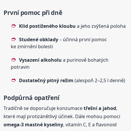
První pomoc při dně
Klid postiženého kloubu
a jeho zvýšená poloha
Studené obklady
– účinná první pomoc
ke zmírnění bolesti
Vysazení alkoholu
a purinově bohatých
potravin
Dostatečný pitný režim
(alespoň 2–2,5 l denně)
Podpůrná opatření
Tradičně se doporučuje konzumace
třešní a jahod
,
které mají protizánětlivý účinek. Dále mohou pomoci
omega-3 mastné kyseliny
, vitamín C, E a flavonoid