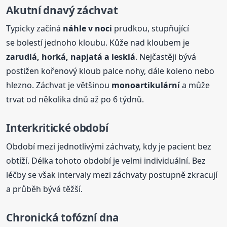
Akutní dnavý záchvat
Typicky začíná
náhle v noci
prudkou, stupňující
se bolestí jednoho kloubu. Kůže nad kloubem je
zarudlá, horká, napjatá a lesklá
. Nejčastěji bývá
postižen kořenový kloub palce nohy, dále koleno nebo
hlezno. Záchvat je většinou
monoartikulární
a může
trvat od několika dnů až po 6 týdnů.
Interkritické období
Období mezi jednotlivými záchvaty, kdy je pacient bez
obtíží. Délka tohoto období je velmi individuální. Bez
léčby se však intervaly mezi záchvaty postupně zkracují
a průběh bývá těžší.
Chronická tofózní dna