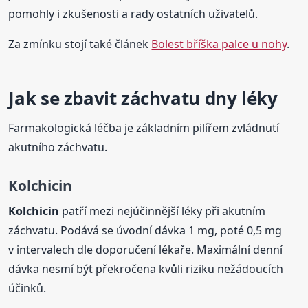
pomohly i zkušenosti a rady ostatních uživatelů.
Za zmínku stojí také článek
Bolest bříška palce u nohy
.
Jak se zbavit záchvatu dny léky
Farmakologická léčba je základním pilířem zvládnutí
akutního záchvatu.
Kolchicin
Kolchicin
patří mezi nejúčinnější léky při akutním
záchvatu. Podává se úvodní dávka 1 mg, poté 0,5 mg
v intervalech dle doporučení lékaře. Maximální denní
dávka nesmí být překročena kvůli riziku nežádoucích
účinků.