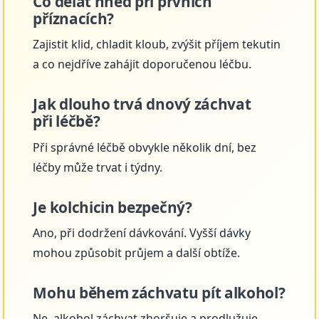
Co dělat hned při prvních
příznacích?
Zajistit klid, chladit kloub, zvýšit příjem tekutin
a co nejdříve zahájit doporučenou léčbu.
Jak dlouho trvá dnový záchvat
při léčbě?
Při správné léčbě obvykle několik dní, bez
léčby může trvat i týdny.
Je kolchicin bezpečný?
Ano, při dodržení dávkování. Vyšší dávky
mohou způsobit průjem a další obtíže.
Mohu během záchvatu pít alkohol?
Ne, alkohol záchvat zhoršuje a prodlužuje.