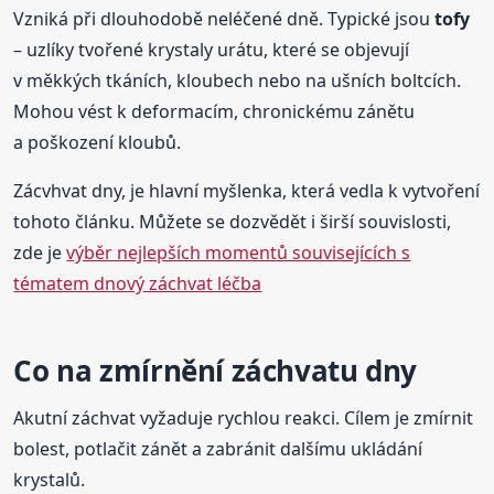
Vzniká při dlouhodobě neléčené dně. Typické jsou
tofy
– uzlíky tvořené krystaly urátu, které se objevují
v měkkých tkáních, kloubech nebo na ušních boltcích.
Mohou vést k deformacím, chronickému zánětu
a poškození kloubů.
Zácvhvat dny, je hlavní myšlenka, která vedla k vytvoření
tohoto článku. Můžete se dozvědět i širší souvislosti,
zde je
výběr nejlepších momentů souvisejících s
tématem dnový záchvat léčba
Co na zmírnění záchvatu dny
Akutní záchvat vyžaduje rychlou reakci. Cílem je zmírnit
bolest, potlačit zánět a zabránit dalšímu ukládání
krystalů.