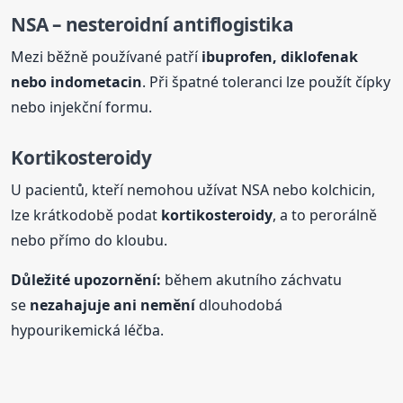
NSA – nesteroidní antiflogistika
Mezi běžně používané patří
ibuprofen, diklofenak
nebo indometacin
. Při špatné toleranci lze použít čípky
nebo injekční formu.
Kortikosteroidy
U pacientů, kteří nemohou užívat NSA nebo kolchicin,
lze krátkodobě podat
kortikosteroidy
, a to perorálně
nebo přímo do kloubu.
Důležité upozornění:
během akutního záchvatu
se
nezahajuje ani nemění
dlouhodobá
hypourikemická léčba.