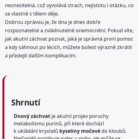
nesnesitelná, což vyvolává strach, nejistotu i otázku, co
se vlastně s tělem děje.
Dobrou zprávou je, že dna je dnes dobře
rozpoznatelné a zvládnutelné onemocnění. Pokud víte,
jak akutní záchvat poznat, jaká je správná první pomoc
a kdy sáhnout po lécích, můžete bolest výrazně zkrátit
a předejít dalším komplikacím.
Shrnutí
Dnový záchvat
je akutní projev poruchy
metabolismu purinů, při které dochází
k ukládání krystalů
kyseliny močové
do kloubů.
Nejčastěji postihuje palec u nohy, ale může se