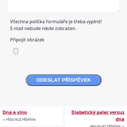
Všechna políčka formuláře je třeba vyplnit!
E-mail nebude nikde zobrazen.
Připojit obrázek
ODESLAT PŘÍSPĚVEK
Dna a víno
Diabetický palec versus
dna
<< PŘEDCHOZÍ PŘÍSPĚVEK
NÁSLEDUJÍCÍ PŘÍSPĚVEK >>