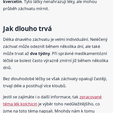
kvercetin
. Tyto látky nenahrazují léky, ale mohou
průběh záchvatu mírnit.
Jak dlouho trvá
Délka dnavého záchvatu je velmi individuální. Neléčený
záchvat může odeznít během několika dní, ale také
může trvat až
dva týdny
. Při správné medikamentózní
léčbě se bolest často výrazně zmírní již během několika
dnů.
Bez dlouhodobé léčby se však záchvaty opakují častěji,
trvají déle a postihují více kloubů.
Jestli se zajímáte i o další informace, tak
zpracované
téma lék kolchicin
je výběr toho nedůležitějšího, co
jsme na toto téma napsali. Mnohdy nám k tomu